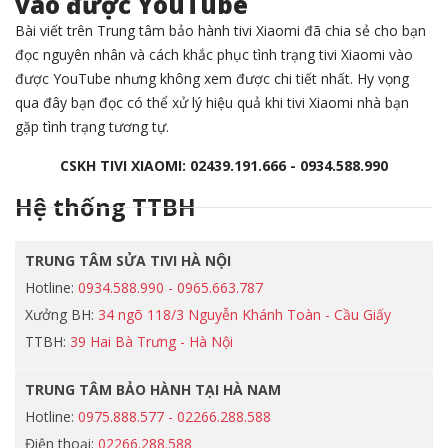
vào được YouTube
Bài viết trên Trung tâm bảo hành tivi Xiaomi đã chia sẻ cho bạn
đọc nguyên nhân và cách khắc phục tình trạng tivi Xiaomi vào
được YouTube nhưng không xem được chi tiết nhất. Hy vọng
qua đây bạn đọc có thể xử lý hiệu quả khi tivi Xiaomi nhà bạn
gặp tình trạng tương tự.
CSKH TIVI XIAOMI: 02439.191.666 - 0934.588.990
Hệ thống TTBH
TRUNG TÂM SỬA TIVI HÀ NỘI
Hotline:
0934.588.990 - 0965.663.787
Xưởng BH:
34 ngõ 118/3 Nguyễn Khánh Toàn - Cầu Giấy
TTBH:
39 Hai Bà Trưng - Hà Nội
TRUNG TÂM BẢO HÀNH TẠI HÀ NAM
Hotline:
0975.888.577 - 02266.288.588
Điện thoại:
02266.288.588