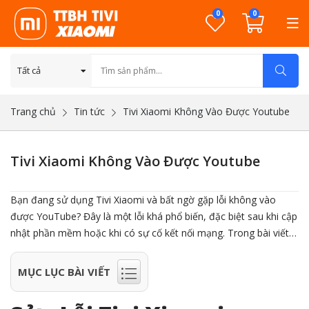
0
0
Trang chủ
Tin tức
Tivi Xiaomi Không Vào Được Youtube
Tivi Xiaomi Không Vào Được Youtube
Bạn đang sử dụng Tivi Xiaomi và bất ngờ gặp lỗi không vào
được YouTube? Đây là một lỗi khá phổ biến, đặc biệt sau khi cập
nhật phần mềm hoặc khi có sự cố kết nối mạng. Trong bài viết
này, chúng tôi sẽ hướng dẫn bạn cách nhận biết nguyên nhân và
đưa ra các giải pháp đơn giản, dễ thực hiện tại nhà để giúp bạn
MỤC LỤC BÀI VIẾT
truy cập lại YouTube trên tivi một cách nhanh chóng. Đừng vội
mang đi bảo hành – thử ngay các cách khắc phục bên dưới