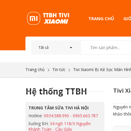
TRANG CHỦ
GIỚ
Trang chủ
Tin tức
Tivi Xiaomi Bị Kẻ Sọc Màn Hìn
Hệ thống TTBH
Tivi X
Nguyên nh
TRUNG TÂM SỬA TIVI HÀ NỘI
khảo thôn
Hotline:
0934.588.990 - 0965.663.787
Xưởng BH:
34 ngõ 118/3 Nguyễn
Khánh Toàn - Cầu Giấy