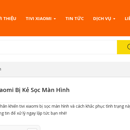
I THIỆU
TIVI XIAOMI
TIN TỨC
DỊCH VỤ
LI
h
iaomi Bị Kẻ Sọc Màn Hình
ân khiến tivi xiaomi bị sọc màn hình và cách khắc phục tình trạng n
g tin để xử lý ngay lập tức bạn nhé!