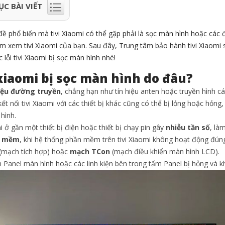
ỤC BÀI VIẾT
ề phổ biến mà tivi Xiaomi có thể gặp phải là sọc màn hình hoặc các
ệm xem tivi Xiaomi của bạn. Sau đây, Trung tâm bảo hành tivi Xiaomi 
 lỗi tivi Xiaomi bị sọc màn hình nhé!
 xiaomi bị sọc màn hình do đâu?
hiệu đường truyền
, chẳng hạn như tín hiệu anten hoặc truyền hình cá
ết nối tivi Xiaomi với các thiết bị khác cũng có thể bị lỏng hoặc hỏng, 
hình.
mi ở gần một thiết bị điện hoặc thiết bị chạy pin gây
nhiễu tần số
, là
n mềm
, khi hệ thống phần mềm trên tivi Xiaomi không hoạt động đúng
(mạch tích hợp) hoặc
mạch TCon
(mạch điều khiển màn hình LCD).
 Panel màn hình hoặc các linh kiện bên trong tấm Panel bị hỏng và 