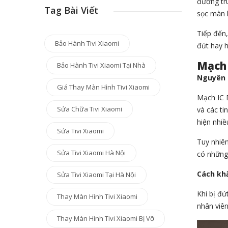
đường tru
Tag Bài Viết
sọc màn h
Tiếp đến,
Bảo Hành Tivi Xiaomi
đứt hay 
Mạch 
Bảo Hành Tivi Xiaomi Tại Nhà
Nguyên 
Giá Thay Màn Hình Tivi Xiaomi
Mạch IC D
Sửa Chữa Tivi Xiaomi
và các ti
hiện nhiề
Sửa Tivi Xiaomi
Tuy nhiên
Sửa Tivi Xiaomi Hà Nội
có những 
Cách kh
Sửa Tivi Xiaomi Tại Hà Nội
Khi bị đứ
Thay Màn Hình Tivi Xiaomi
nhân viên
Thay Màn Hình Tivi Xiaomi Bị Vỡ