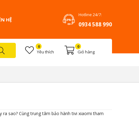
Hotline 24/7:
ÊN HỆ
0934 588 990
0
0
Yêu thích
Giỏ hàng
ày ra sao? Cùng trung tâm bảo hành tivi xiaomi tham