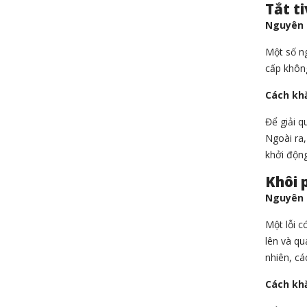
Tắt t
Nguyên 
Một số ng
cấp không
Cách kh
Để giải q
Ngoài ra,
khởi động
Khôi 
Nguyên 
Một lỗi c
lên và qu
nhiên, cá
Cách kh