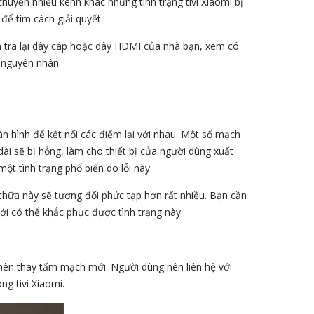
uyển nhiều kênh khác nhưng tình trạng tivi Xiaomi bị
để tìm cách giải quyết.
m tra lại dây cáp hoặc dây HDMI của nhà bạn, xem có
 nguyên nhân.
n hình để kết nối các điểm lại với nhau. Một số mạch
 dài sẽ bị hỏng, làm cho thiết bị của người dùng xuất
một tình trạng phổ biến do lỗi này.
 chữa này sẽ tương đối phức tạp hơn rất nhiều. Bạn cần
ới có thể khắc phục được tình trạng này.
nên thay tấm mạch mới. Người dùng nên liên hệ với
ng tivi Xiaomi.