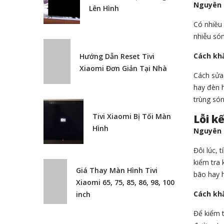
Nguyên 
Lên Hình
Có nhiều 
nhiễu són
Cách kh
Hướng Dẫn Reset Tivi
Xiaomi Đơn Giản Tại Nhà
Cách sửa 
hay đèn h
trùng són
Tivi Xiaomi Bị Tối Màn
Lỗi kế
Hình
Nguyên 
Đôi lúc, 
kiểm tra 
Giá Thay Màn Hình Tivi
bão hay h
Xiaomi 65, 75, 85, 86, 98, 100
Cách kh
inch
Để kiểm t