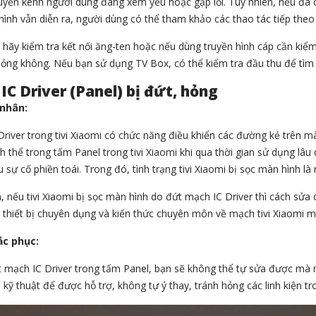
yền kênh người dùng đang xem yếu hoặc gặp lỗi. Tuy nhiên, nếu đã ch
ình vẫn diễn ra, người dùng có thể tham khảo các thao tác tiếp theo 
 hãy kiểm tra kết nối ăng-ten hoặc nếu dùng truyền hình cáp cần kiể
hỏng không. Nếu bạn sử dụng TV Box, có thể kiểm tra đầu thu để tìm
IC Driver (Panel) bị đứt, hỏng
nhân:
river trong tivi Xiaomi có chức năng điều khiển các đường kẻ trên mà
nh thể trong tấm Panel trong tivi Xiaomi khi qua thời gian sử dụng lâu
u sự cố phiền toái. Trong đó, tình trạng tivi Xiaomi bị sọc màn hình là 
, nếu tivi Xiaomi bị sọc màn hình do đứt mạch IC Driver thì cách sửa
thiết bị chuyên dụng và kiến thức chuyên môn về mạch tivi Xiaomi m
ắc phục:
t mạch IC Driver trong tấm Panel, bạn sẽ không thể tự sửa được mà 
 kỹ thuật để được hỗ trợ, không tự ý thay, tránh hỏng các linh kiện tro