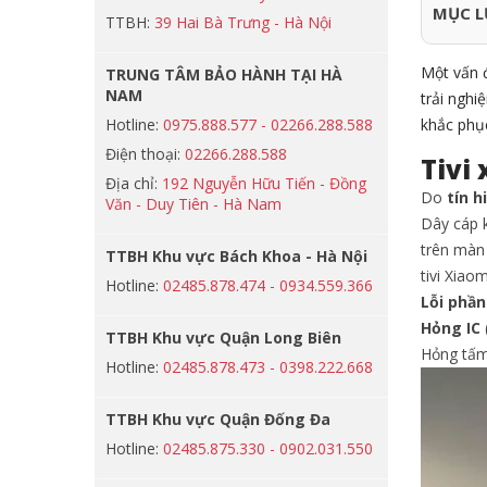
MỤC L
TTBH:
39 Hai Bà Trưng - Hà Nội
Một vấn đ
TRUNG TÂM BẢO HÀNH TẠI HÀ
NAM
trải nghi
Hotline:
0975.888.577 - 02266.288.588
khắc phục
Điện thoại:
02266.288.588
Tivi
Địa chỉ:
192 Nguyễn Hữu Tiến - Đồng
Do
tín 
Văn - Duy Tiên - Hà Nam
Dây cáp k
trên màn 
TTBH Khu vực Bách Khoa - Hà Nội
tivi Xiao
Hotline:
02485.878.474 - 0934.559.366
Lỗi phầ
Hỏng IC
TTBH Khu vực Quận Long Biên
Hỏng tấm
Hotline:
02485.878.473 - 0398.222.668
TTBH Khu vực Quận Đống Đa
Hotline:
02485.875.330 - 0902.031.550