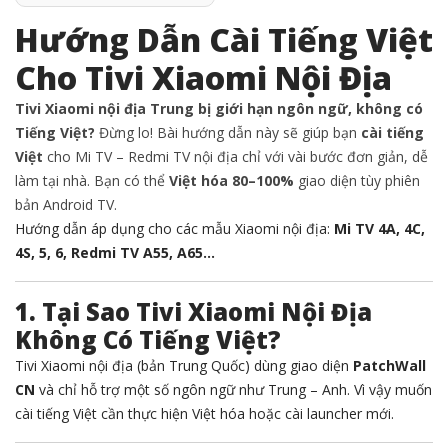
Hướng Dẫn Cài Tiếng Việt
Cho Tivi Xiaomi Nội Địa
Tivi Xiaomi nội địa Trung bị giới hạn ngôn ngữ, không có
Tiếng Việt?
Đừng lo! Bài hướng dẫn này sẽ giúp bạn
cài tiếng
Việt
cho Mi TV – Redmi TV nội địa chỉ với vài bước đơn giản, dễ
làm tại nhà. Bạn có thể
Việt hóa 80–100%
giao diện tùy phiên
bản Android TV.
Hướng dẫn áp dụng cho các mẫu Xiaomi nội địa:
Mi TV 4A, 4C,
4S, 5, 6, Redmi TV A55, A65…
1. Tại Sao Tivi Xiaomi Nội Địa
Không Có Tiếng Việt?
Tivi Xiaomi nội địa (bản Trung Quốc) dùng giao diện
PatchWall
CN
và chỉ hỗ trợ một số ngôn ngữ như Trung – Anh. Vì vậy muốn
cài tiếng Việt cần thực hiện Việt hóa hoặc cài launcher mới.