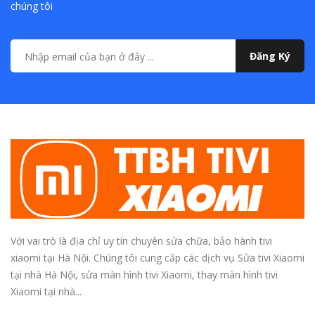
chúng tôi
Đăng Ký
Với vai trò là địa chỉ uy tín chuyên sửa chữa, bảo hành tivi
xiaomi tại Hà Nội. Chúng tôi cung cấp các dịch vụ Sửa tivi Xiaomi
tại nhà Hà Nội, sửa màn hình tivi Xiaomi, thay màn hình tivi
Xiaomi tại nhà...