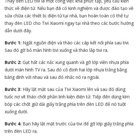
Thay đèn LED tivi là một công việc khá phức tạp, yêu cầu kiến
thức về điện tử. Nếu bạn đã có kinh nghiệm và được đào tạo về
sửa chữa các thiết bị điện tử tại nhà, bạn hoàn toàn có thể tự
thay đèn LED cho Tivi Xiaomi ngay tại nhà theo các bước hướng
dẫn dưới đây.
Bước 1:
Ngắt nguồn điện và tháo các cáp kết nối phía sau tivi.
Sau đó gỡ bỏ màn hình tivi xuống và tháo lắp tivi ra.
Bước 2:
Gạt hất các nấc xung quanh và gỡ lớp viền nhựa phía
dưới màn hình TV ra. Sau đó cố định hai lớp nhựa trắng bằng
băng dính với nhau và sau đó nhấc nó ra ngoài.
Bước 3:
Hãy lật mặt sau của Tivi Xiaomi lên và sau đó dùng
tuốc nơ vít tháo chốt phần linh kiện điện tử. Tiếp đến dùng kìm
bóp các chốt giữ dải giấy trắng phía trên đèn LED để nó tuột
xuống dưới.
Bước 4:
Bạn hãy lật mặt trước của tivi để gỡ lớp giấy trắng phía
trên đèn LED ra.