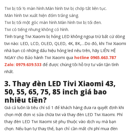
Tivi bị tối ½ màn hình.
Màn hình tivi bị chớp tắt liên tục.
Màn hình tivi xuất hiện đốm trắng sáng.
Tivi bị tối một góc màn hình.
Màn hình tivi bị tối đen.
Tivi có tiếng nhưng không có hình.
Tình trạng Tivi Xiaomi bị hỏng LED không ngoại trừ bất cứ dòng
tivi nào: LED, LCD, OLED, QLED, 4K, 8K,…Do đó, khi Tivi Xiaomi
nhà bạn có những dấu hiệu hỏng led nêu trên, hãy LIÊN HỆ
NGAY cho Bảo hành Tivi Xiaomi qua
hotline 0965.663.787
Zalo: 0979.639.533
để được chúng tôi hỗ trợ tư vấn tận tình
nhất.
3. Thay đèn LED Tivi Xiaomi 43,
50, 55, 65, 75, 85 inch giá bao
nhiêu tiền?
Giá cả luôn là tiêu chí số 1 để khách hàng đưa ra quyết định khi
chọn một đơn vị sửa chữa tivi và thay đèn LED Tivi Xiaomi. Phí
thay đèn LED Tivi Xiaomi sẽ phụ thuộc vào dịch vụ mà bạn
chọn. Nếu bạn tự thay thế, bạn chỉ cần mất chi phí mua đèn